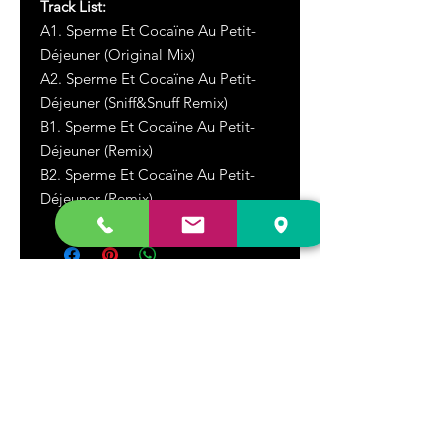
Track List:
A1. Sperme Et Cocaïne Au Petit-
Déjeuner (Original Mix)
A2. Sperme Et Cocaïne Au Petit-
Déjeuner (Sniff&Snuff Remix)
B1. Sperme Et Cocaïne Au Petit-
Déjeuner (Remix)
B2. Sperme Et Cocaïne Au Petit-
Déjeuner (Remix)
DR. FREECLOUD'S RECORD STORE
9043 Garfield Ave.
Fountain Valley, CA. 92708
(657) 88-VINYL |
(657) 888-4695
store@drfreeclouds.com